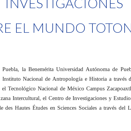
INVESTIGACIONES
RE EL MUNDO TOTO
e Puebla, la Benemérita Universidad Autónoma de Puebla
l Instituto Nacional de Antropología e Historia a travé
, el Tecnológico Nacional de México Campus Zacapoaxtla,
zana Intercultural, el Centro de Investigaciones y Estudio
ole des
H
autes
É
tudes en
S
ciences
S
ociales a través del