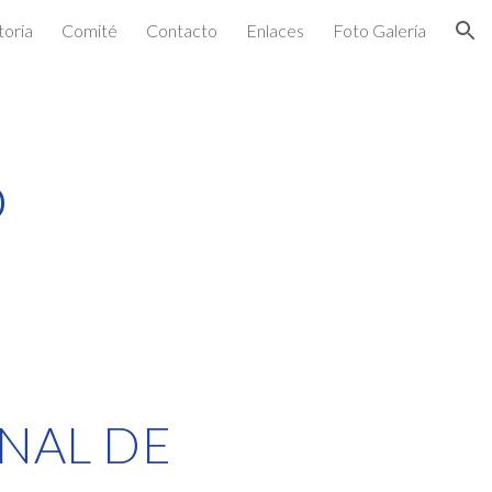
oria
Comité
Contacto
Enlaces
Foto Galería
ion
o
NAL DE