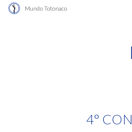
Mundo Totonaco
Sk
4° CO